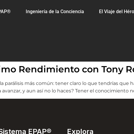
EPAP®
Ingeniería de la Conciencia
El Viaje del Hér
ximo Rendimiento con Tony R
 la parálisis más común: tener claro lo que tendrías que h
 avanzar, y aun así no lo haces? Tener el conocimiento no
Sistema EPAP®
Explora