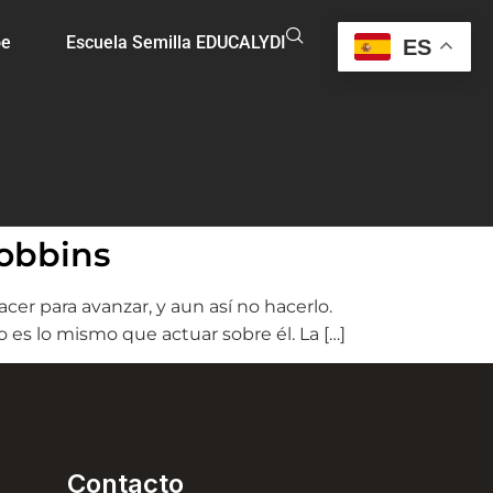
oe
Escuela Semilla EDUCALYDI
ES
obbins
acer para avanzar, y aun así no hacerlo.
 es lo mismo que actuar sobre él. La […]
Contacto