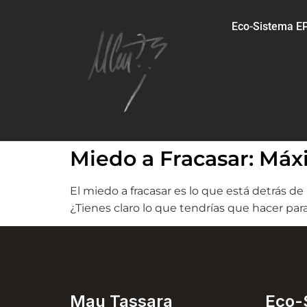
Eco-Sistema 
Miedo a Fracasar: Má
El miedo a fracasar es lo que está detrás de
¿Tienes claro lo que tendrías que hacer para
Mau Tassara
Eco-