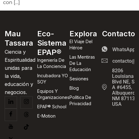
con […]
Mau
Eco-
Explora
Contacto
Tassara
Sistema
El Viaje Del
Héroe
WhatsApp
EPAP®
Ciencia y
Las Mentiras
Espiritualidad
Ingeniería De
contacto@m
De La
La Conciencia
unidas para
Educación
8206
la vida,
Incubadora YO
Louisiana
Sesiones
Blvd NE, Ste
SOY
educación y
A #6455,
Blog
Equipos Y
negocios.
Albuquerqu
Organizaciones
Política De
NM 87113,
Privacidad
USA
EPAP® School
E-Motion